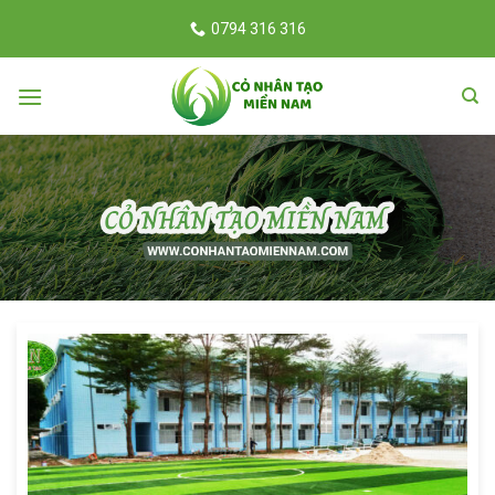
Skip
0794 316 316
to
content