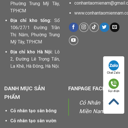
conhantaomienam@gmail.
Phường Trung Mỹ Tây,
TP.HCM
www.conhantaomiennam.c
Địa chỉ kho tổng:
Số
106/27/1 Đường Trần
Thị Năm, Phường Trung
Mỹ Tây, TP.HCM
Địa chỉ kho Hà Nội:
Lô
2, Đường Lê Trọng Tấn,
La Khê, Hà Đông, Hà Nội.
Chat Zalo
DANH MỤC SẢN
FANPAGE FACEBOOK
Gọi điện
PHẨM
Cỏ Nhân Tạo
Cỏ nhân tạo sân bóng
Miền Nam
Cỏ nhân tạo sân vườn