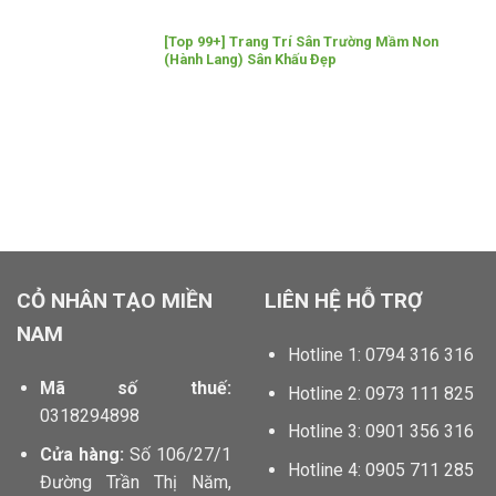
[Top 99+] Trang Trí Sân Trường Mầm Non
(Hành Lang) Sân Khấu Đẹp
locphatdoor.com tahico.com chillfont.vn minhtunailspa.com
anhbuontamtrang.vn dautruongthu2.com
CỎ NHÂN TẠO MIỀN
LIÊN HỆ HỖ TRỢ
NAM
Hotline 1: 0794 316 316
Mã số thuế:
Hotline 2: 0973 111 825
0318294898
Hotline 3: 0901 356 316
Cửa hàng:
Số 106/27/1
Hotline 4: 0905 711 285
Đường Trần Thị Năm,