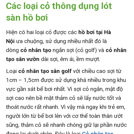
Các loại cỏ thông dụng lót
sàn hồ bơi
Hiện có hai loại cỏ được các
hồ bơi tại Hà
Nội
ưa chuộng, sử dụng nhiều nhất đó là
dòng
cỏ nhân tạo
ngắn sợi (cỏ golf) và
cỏ nhân
tạo sân vườn
dài sợi, êm ái, ềm mượt.
Loại
cỏ nhân tạo sân
golf
với chiều cao sợi từ
1cm – 1,5cm được sử dụng khá nhiều trong khu
vực gần sát bể bơi nhất. Vì sợi cỏ ngắn, mật độ
sợi cao nên bề mặt thảm cỏ sẽ lấy nước tốt và
thoát nước rất nhanh. Vì vậy mà ngay khi trẻ em,
người lớn từ bể bơi lên với cơ thể toàn thân ướt
sũng, thảm cỏ sẽ nhanh chóng giữ lại phần nước
đọng lại dưới chân
.
Đây là loại
Cỏ nhân tạo