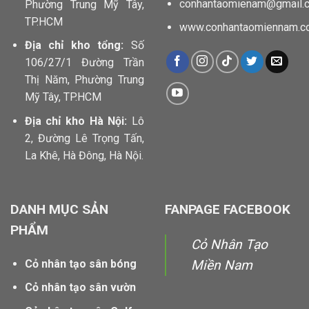
conhantaomienam@gmail.
Phường Trung Mỹ Tây,
TP.HCM
www.conhantaomiennam.c
Địa chỉ kho tổng:
Số
106/27/1 Đường Trần
Thị Năm, Phường Trung
Mỹ Tây, TP.HCM
Địa chỉ kho Hà Nội:
Lô
2, Đường Lê Trọng Tấn,
La Khê, Hà Đông, Hà Nội.
DANH MỤC SẢN
FANPAGE FACEBOOK
PHẨM
Cỏ Nhân Tạo
Cỏ nhân tạo sân bóng
Miền Nam
Cỏ nhân tạo sân vườn