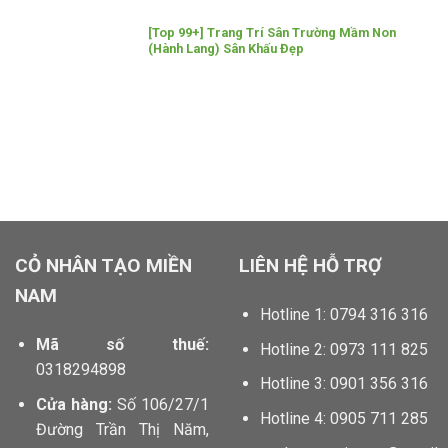
[Top 99+] Trang Trí Sân Trường Mầm Non
(Hành Lang) Sân Khấu Đẹp
locphatdoor.com tahico.com chillfont.vn minhtunailspa.com
anhbuontamtrang.vn dautruongthu2.com
CỎ NHÂN TẠO MIỀN
LIÊN HỆ HỖ TRỢ
NAM
Hotline 1: 0794 316 316
Mã số thuế:
Hotline 2: 0973 111 825
0318294898
Hotline 3: 0901 356 316
Cửa hàng:
Số 106/27/1
Hotline 4: 0905 711 285
Đường Trần Thị Năm,