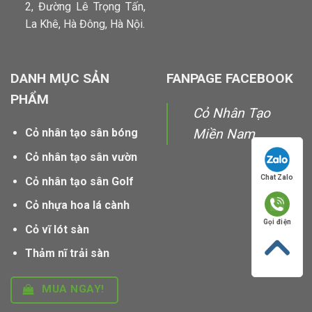
2, Đường Lê Trọng Tấn,
La Khê, Hà Đông, Hà Nội.
DANH MỤC SẢN
FANPAGE FACEBOOK
PHẨM
Cỏ Nhân Tạo
Cỏ nhân tạo sân bóng
Miền Nam
Cỏ nhân tạo sân vườn
Chat Zalo
Cỏ nhân tạo sân Golf
Cỏ nhựa hoa lá cành
Gọi điện
Cỏ vĩ lót sàn
Thảm nĩ trải sàn
MUA NGAY!