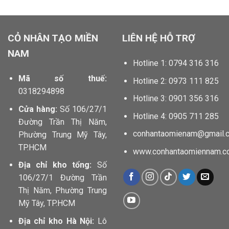
locphatdoor.com tahico.com chillfont.vn minhtunailspa.com
anhbuontamtrang.vn dautruongthu2.com
CỎ NHÂN TẠO MIỀN
LIÊN HỆ HỖ TRỢ
NAM
Hotline 1: 0794 316 316
Mã số thuế:
Hotline 2: 0973 111 825
0318294898
Hotline 3: 0901 356 316
Cửa hàng:
Số 106/27/1
Hotline 4: 0905 711 285
Đường Trần Thị Năm,
conhantaomienam@gmail.
Phường Trung Mỹ Tây,
TP.HCM
www.conhantaomiennam.c
Địa chỉ kho tổng:
Số
106/27/1 Đường Trần
Thị Năm, Phường Trung
Mỹ Tây, TP.HCM
Địa chỉ kho Hà Nội:
Lô