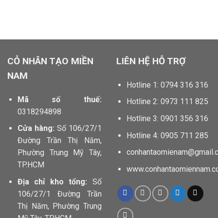
locphatdoor.com tahico.com chillfont.vn minhtunailspa.com
anhbuontamtrang.vn dautruongthu2.com
CỎ NHÂN TẠO MIỀN
LIÊN HỆ HỖ TRỢ
NAM
Hotline 1: 0794 316 316
Mã số thuế:
Hotline 2: 0973 111 825
0318294898
Hotline 3: 0901 356 316
Cửa hàng:
Số 106/27/1
Hotline 4: 0905 711 285
Đường Trần Thị Năm,
conhantaomienam@gmail.
Phường Trung Mỹ Tây,
TP.HCM
www.conhantaomiennam.c
Địa chỉ kho tổng:
Số
106/27/1 Đường Trần
Thị Năm, Phường Trung