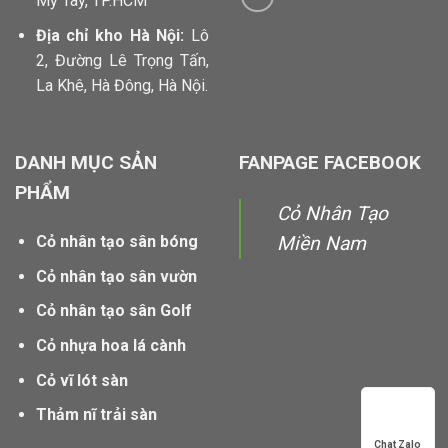
Mỹ Tây, TP.HCM
Địa chỉ kho Hà Nội:
Lô
2, Đường Lê Trọng Tấn,
La Khê, Hà Đông, Hà Nội.
DANH MỤC SẢN
FANPAGE FACEBOOK
PHẨM
Cỏ Nhân Tạo
Cỏ nhân tạo sân bóng
Miền Nam
Cỏ nhân tạo sân vườn
Cỏ nhân tạo sân Golf
Cỏ nhựa hoa lá cành
Cỏ vĩ lót sàn
Thảm nĩ trải sàn
Chat Zalo