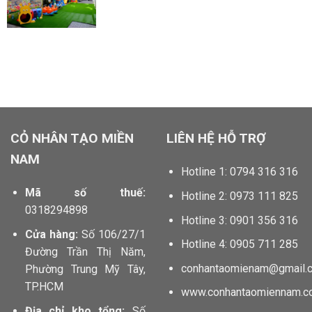
locphatdoor.com tahico.com chillfont.vn minhtunailspa.com
anhbuontamtrang.vn dautruongthu2.com
CỎ NHÂN TẠO MIỀN
LIÊN HỆ HỖ TRỢ
NAM
Hotline 1: 0794 316 316
Mã số thuế:
Hotline 2: 0973 111 825
0318294898
Hotline 3: 0901 356 316
Cửa hàng:
Số 106/27/1
Hotline 4: 0905 711 285
Đường Trần Thị Năm,
conhantaomienam@gmail.
Phường Trung Mỹ Tây,
TP.HCM
www.conhantaomiennam.c
Địa chỉ kho tổng:
Số