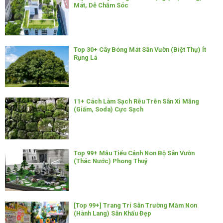
Mát, Dễ Chăm Sóc
Top 30+ Cây Bóng Mát Sân Vườn (Biệt Thự) Ít
Rụng Lá
11+ Cách Làm Sạch Rêu Trên Sân Xi Măng
(Giấm, Soda) Cực Sạch
Top 99+ Mẫu Tiểu Cảnh Non Bộ Sân Vườn
(Thác Nước) Phong Thuỷ
[Top 99+] Trang Trí Sân Trường Mầm Non
(Hành Lang) Sân Khấu Đẹp