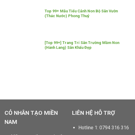
Top 99+ Mẫu Tiểu Cảnh Non Bộ Sân Vườn
(Thác Nước) Phong Thuỷ
[Top 99+] Trang Trí Sân Trường Mầm Non
(Hành Lang) Sân Khấu Đẹp
locphatdoor.com tahico.com chillfont.vn minhtunailspa.com
anhbuontamtrang.vn dautruongthu2.com
CỎ NHÂN TẠO MIỀN
LIÊN HỆ HỖ TRỢ
NAM
Hotline 1: 0794 316 316