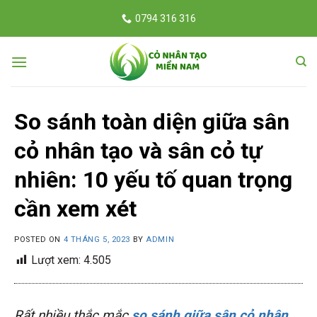
Skip
0794 316 316
to
content
So sánh toàn diện giữa sân
cỏ nhân tạo và sân cỏ tự
nhiên: 10 yếu tố quan trọng
cần xem xét
POSTED ON
4 THÁNG 5, 2023
BY
ADMIN
Lượt xem:
4.505
Rất nhiều thắc mắc
so sánh giữa sân cỏ nhân