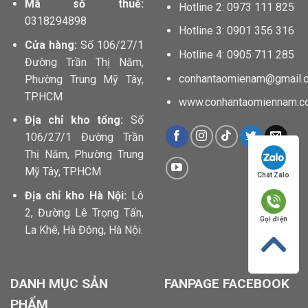
Mã số thuế:
Hotline 2: 0973 111 825
0318294898
Hotline 3: 0901 356 316
Cửa hàng:
Số 106/27/1
Hotline 4: 0905 711 285
Đường Trần Thị Năm,
conhantaomienam@gmail.
Phường Trung Mỹ Tây,
TP.HCM
www.conhantaomiennam.c
Địa chỉ kho tổng:
Số
106/27/1 Đường Trần
Thị Năm, Phường Trung
Mỹ Tây, TP.HCM
Chat Zalo
Địa chỉ kho Hà Nội:
Lô
2, Đường Lê Trọng Tấn,
Gọi điện
La Khê, Hà Đông, Hà Nội.
DANH MỤC SẢN
FANPAGE FACEBOOK
PHẨM