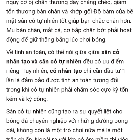
nguy cơ bị chấn thương dây chằng chéo, giảm
tổn thương bàn chân và khớp gối Độ bám của bề
mặt sân cỏ tự nhiên tốt giúp bạn chắc chân hơn.
Mu bàn chân, mắt cá, cơ bắp chân bớt phải hoạt
động để giữ thăng bằng lúc chơi bóng.
Về tính an toàn, có thể nói giữa giữa
sân cỏ
nhân tạo và sân cỏ tự nhiê
n
đều có ưu điểm
riêng. Tuy nhiên,
cỏ nhân tạo
chỉ cần đầu tư 1
lần là đảm bảo được tính an toàn tương đối
trong khi cỏ tự nhiên phải chăm sóc cực kỳ tốn
kém và kỳ công.
Sân cỏ tự nhiên cũng tạo ra sự quyết liệt cho
bóng đá chuyên nghiệp với những đường bóng
dài, không còn là một trò chơi nữa mà là một
trận chiến. Ngoài ra với lớp cỏ êm mềm thì việc