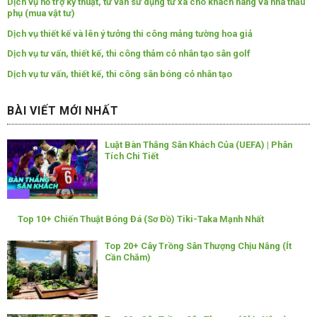
Dịch vụ hỗ trợ kỹ thuật, tư vấn sử dụng từ xa cho khách hàng và nhà thầu
phụ (mua vật tư)
Dịch vụ thiết kế và lên ý tưởng thi công mảng tường hoa giả
Dịch vụ tư vấn, thiết kế, thi công thảm cỏ nhân tạo sân golf
Dịch vụ tư vấn, thiết kế, thi công sân bóng cỏ nhân tạo
BÀI VIẾT MỚI NHẤT
Luật Bàn Thắng Sân Khách Của (UEFA) | Phân
Tích Chi Tiết
Top 10+ Chiến Thuật Bóng Đá (Sơ Đồ) Tiki-Taka Mạnh Nhất
Top 20+ Cây Trồng Sân Thượng Chịu Nắng (Ít
Cần Chăm)