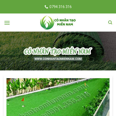
Skip
0794 316 316
to
content