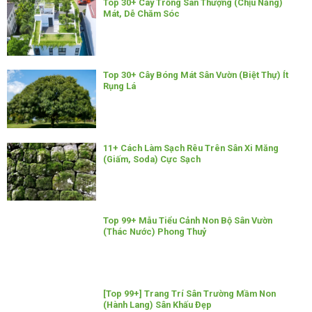
Top 30+ Cây Trồng Sân Thượng (Chịu Nắng)
Mát, Dễ Chăm Sóc
Top 30+ Cây Bóng Mát Sân Vườn (Biệt Thự) Ít
Rụng Lá
11+ Cách Làm Sạch Rêu Trên Sân Xi Măng
(Giấm, Soda) Cực Sạch
Top 99+ Mẫu Tiểu Cảnh Non Bộ Sân Vườn
(Thác Nước) Phong Thuỷ
[Top 99+] Trang Trí Sân Trường Mầm Non
(Hành Lang) Sân Khấu Đẹp