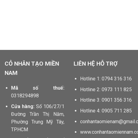
locphatdoor.com tahico.com chillfont.vn minhtunailspa.com
anhbuontamtrang.vn dautruongthu2.com
CỎ NHÂN TẠO MIỀN
LIÊN HỆ HỖ TRỢ
NAM
Hotline 1: 0794 316 316
Mã số thuế:
Hotline 2: 0973 111 825
0318294898
Hotline 3: 0901 356 316
Cửa hàng:
Số 106/27/1
Hotline 4: 0905 711 285
Đường Trần Thị Năm,
conhantaomienam@gmail.
Phường Trung Mỹ Tây,
TP.HCM
www.conhantaomiennam.c