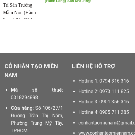
(Hành Lang) Sân Khấu Đẹp
locphatdoor.com tahico.com chillfont.vn minhtunailspa.com
anhbuontamtrang.vn dautruongthu2.com
CỎ NHÂN TẠO MIỀN
LIÊN HỆ HỖ TRỢ
NAM
Hotline 1: 0794 316 316
Mã số thuế:
Hotline 2: 0973 111 825
0318294898
Hotline 3: 0901 356 316
Cửa hàng:
Số 106/27/1
Hotline 4: 0905 711 285
Đường Trần Thị Năm,
conhantaomienam@gmail.
Phường Trung Mỹ Tây,
TP.HCM
www.conhantaomiennam.c