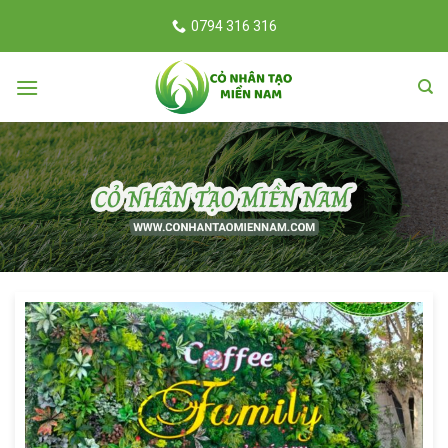
Skip
0794 316 316
to
content