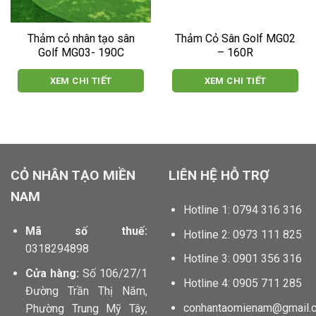
Thảm cỏ nhân tạo sân
Thảm Cỏ Sân Golf MG02
Golf MG03- 190C
– 160R
XEM CHI TIẾT
XEM CHI TIẾT
locphatdoor.com tahico.com chillfont.vn minhtunailspa.com
anhbuontamtrang.vn dautruongthu2.com
CỎ NHÂN TẠO MIỀN
LIÊN HỆ HỖ TRỢ
NAM
Hotline 1: 0794 316 316
Mã số thuế:
Hotline 2: 0973 111 825
0318294898
Hotline 3: 0901 356 316
Cửa hàng:
Số 106/27/1
Hotline 4: 0905 711 285
Đường Trần Thị Năm,
conhantaomienam@gmail.
Phường Trung Mỹ Tây,