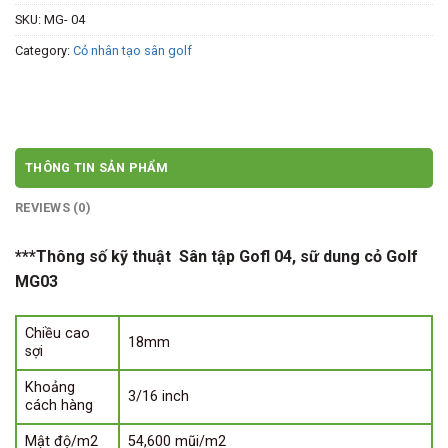
SKU:
MG- 04
Category:
Cỏ nhân tạo sân golf
THÔNG TIN SẢN PHẨM
REVIEWS (0)
***Thông số kỹ thuật Sân tập Gofl 04, sữ dung cỏ Golf
MG03
Chiều cao
18mm
sợi
Khoảng
3/16 inch
cách hàng
Mật độ/m2
54,600 mũi/m2