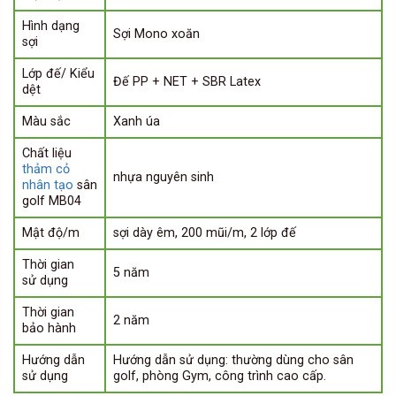
Hình dạng
Sợi Mono xoăn
sợi
Lớp đế/ Kiểu
Đế PP + NET + SBR Latex
dệt
Màu sắc
Xanh úa
Chất liệu
thảm cỏ
nhựa nguyên sinh
nhân tạo
sân
golf MB04
Mật độ/m
sợi dày êm, 200 mũi/m, 2 lớp đế
Thời gian
5 năm
sử dụng
Thời gian
2 năm
bảo hành
Hướng dẫn
Hướng dẫn sử dụng: thường dùng cho sân
sử dụng
golf, phòng Gym, công trình cao cấp.