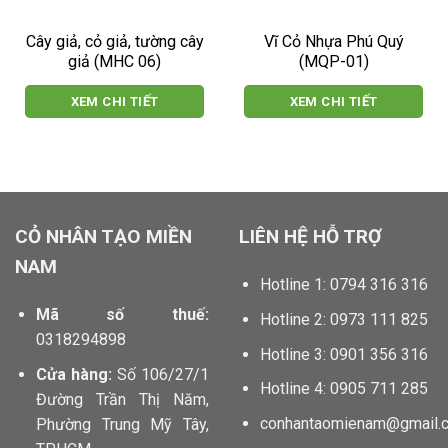
Cây giả, cỏ giả, tường cây
Vĩ Cỏ Nhựa Phú Quý
giả (MHC 06)
(MQP-01)
XEM CHI TIẾT
XEM CHI TIẾT
locphatdoor.com tahico.com chillfont.vn minhtunailspa.com
anhbuontamtrang.vn dautruongthu2.com
CỎ NHÂN TẠO MIỀN
LIÊN HỆ HỖ TRỢ
NAM
Hotline 1: 0794 316 316
Mã số thuế:
Hotline 2: 0973 111 825
0318294898
Hotline 3: 0901 356 316
Cửa hàng:
Số 106/27/1
Hotline 4: 0905 711 285
Đường Trần Thị Năm,
conhantaomienam@gmail.
Phường Trung Mỹ Tây,