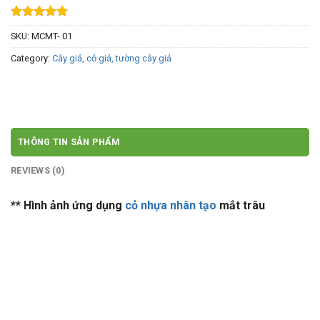
Rated
0
SKU:
MCMT- 01
out of 5
Category:
Cây giả, cỏ giả, tường cây giả
THÔNG TIN SẢN PHẨM
REVIEWS (0)
** Hình ảnh ứng dụng
cỏ nhựa nhân tạo
mắt trâu