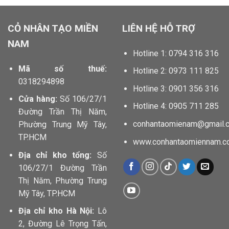
CỎ NHÂN TẠO MIỀN
LIÊN HỆ HỖ TRỢ
NAM
Hotline 1: 0794 316 316
Mã số thuế:
Hotline 2: 0973 111 825
0318294898
Hotline 3: 0901 356 316
Cửa hàng:
Số 106/27/1
Hotline 4: 0905 711 285
Đường Trần Thị Năm,
conhantaomienam@gmail.
Phường Trung Mỹ Tây,
TP.HCM
www.conhantaomiennam.c
Địa chỉ kho tổng:
Số
106/27/1 Đường Trần
Thị Năm, Phường Trung
Mỹ Tây, TP.HCM
Địa chỉ kho Hà Nội:
Lô
2, Đường Lê Trọng Tấn,