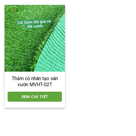
Thảm cỏ nhân tạo sân
vườn MVHT-02T
XEM CHI TIẾT
locphatdoor.com tahico.com chillfont.vn minhtunailspa.com
anhbuontamtrang.vn dautruongthu2.com