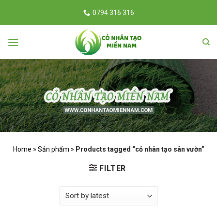
Skip
0794 316 316
to
content
Home
Sản phẩm
Products tagged “cỏ nhân tạo sân vườn”
FILTER