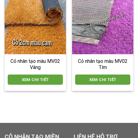
Cỏ nhân tạo màu MV02
Cỏ nhân tạo màu MV02
Vàng
Tím
XEM CHI TIẾT
XEM CHI TIẾT
locphatdoor.com tahico.com chillfont.vn minhtunailspa.com
anhbuontamtrang.vn dautruongthu2.com
CỎ NHÂN TẠO MIỀN
LIÊN HỆ HỖ TRỢ