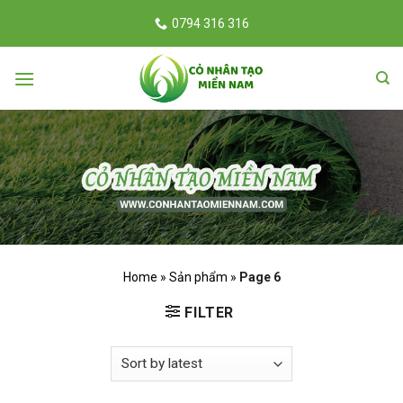
Skip
0794 316 316
to
content
Home
Sản phẩm
Page 6
FILTER