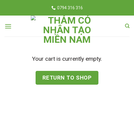
Skip
0794 316 316
to
content
Your cart is currently empty.
RETURN TO SHOP
locphatdoor.com tahico.com chillfont.vn minhtunailspa.com
anhbuontamtrang.vn dautruongthu2.com