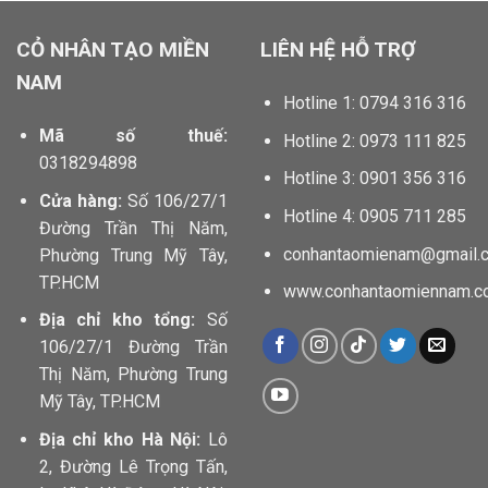
CỎ NHÂN TẠO MIỀN
LIÊN HỆ HỖ TRỢ
NAM
Hotline 1: 0794 316 316
Mã số thuế:
Hotline 2: 0973 111 825
0318294898
Hotline 3: 0901 356 316
Cửa hàng:
Số 106/27/1
Hotline 4: 0905 711 285
Đường Trần Thị Năm,
conhantaomienam@gmail.
Phường Trung Mỹ Tây,
TP.HCM
www.conhantaomiennam.c
Địa chỉ kho tổng:
Số
106/27/1 Đường Trần
Thị Năm, Phường Trung
Mỹ Tây, TP.HCM
Địa chỉ kho Hà Nội:
Lô
2, Đường Lê Trọng Tấn,